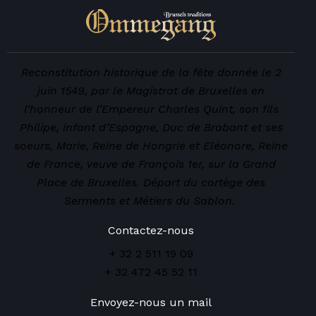
Reconstitution historique de la fête donnée le 2
juin 1549, par le Magistrat de Bruxelles en
l’honneur de l’Empereur Charles Quint, son fils
Philipe, infant d’Espagne, Duc de Brabant et ses
soeurs, Marie, Reine de Hongrie et Eléonore, Reine
de France, veuve de François 1er, sur la Grand
Place de Bruxelles. Départ du cortège des
Serments et Métiers du Sablon.
Contactez-nous
+ 32 2 511 19 09
+ 32 472 45 52 11
Envoyez-nous un mail