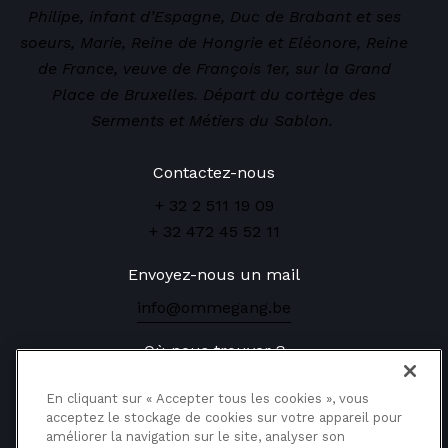
Philipe, infant d’Espagne, Duc de Brabant et ses
soeurs, Marie, Reine de Hongrie et Eléonore, Reine
de France, veuve de François 1er, sur la Grand
Place de Bruxelles. Départ du cortège des
Serments et Métiers du Sablon.
Contactez-nous
+ 32 2 511 19 09
+ 32 472 45 52 11
Envoyez-nous un mail
info@ommegang.be
Où nous trouver ?
Rue de la Montagne, 12
En cliquant sur « Accepter tous les cookies », vous
1000 Bruxelles
acceptez le stockage de cookies sur votre appareil pour
améliorer la navigation sur le site, analyser son