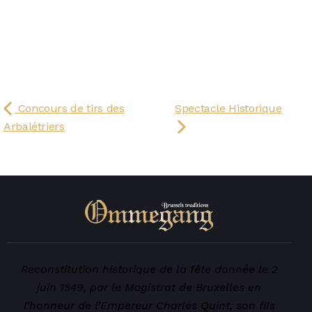
Concours de tirs des
Spectacle Historique
Arbalétriers
Reconstitution historique de la fête donnée le 2
juin 1549, par le Magistrat de Bruxelles en
l’honneur de l’Empereur Charles Quint, son fils