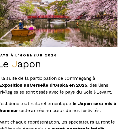
AYS À L'HONNEUR 2026
Le
Japon
 la suite de la participation de l’Ommegang à
Exposition universelle d’Osaka en 2025
, des liens
rivilégiés se sont tissés avec le pays du Soleil-Levant.
’est donc tout naturellement que
le Japon sera mis à
’honneur
cette année au cœur de nos festivités.
vant chaque représentation, les spectateurs auront le
rivilège de découvrir un
avant-spectacle inédit