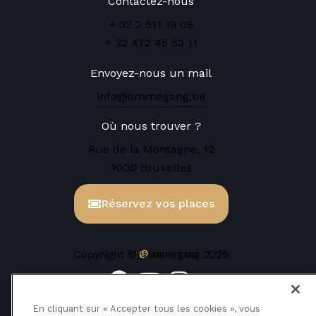
Contactez-nous
+ 32 2 511 19 09
+ 32 472 45 52 11
Envoyez-nous un mail
info@ommegang.be
Où nous trouver ?
Rue de la Montagne, 12
1000 Bruxelles
Réservez vos places
Ommmegang
Copyright ©
2025
En cliquant sur « Accepter tous les cookies », vous