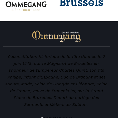
Reconstitution historique de la fête donnée le 2
juin 1549, par le Magistrat de Bruxelles en
l’honneur de l’Empereur Charles Quint, son fils
Philipe, infant d’Espagne, Duc de Brabant et ses
soeurs, Marie, Reine de Hongrie et Eléonore, Reine
de France, veuve de François 1er, sur la Grand
Place de Bruxelles. Départ du cortège des
Serments et Métiers du Sablon.