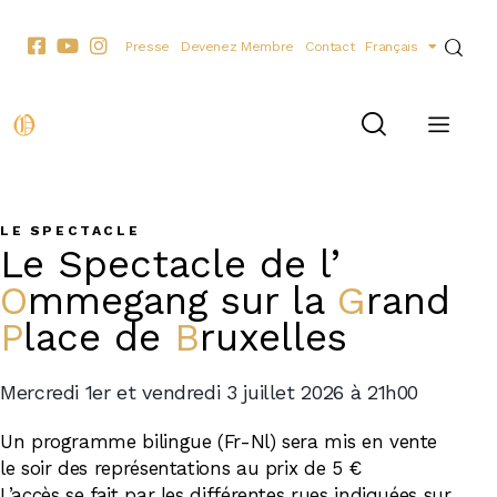
Presse
Devenez Membre
Contact
Français
LE SPECTACLE
Le Spectacle de
l’
Ommegang
sur la
Grand
Place
de
Bruxelles
Mercredi 1er et vendredi 3 juillet 2026 à 21h00
Un programme bilingue (Fr-Nl) sera mis en vente
le soir des représentations au prix de 5 €
L’accès se fait par les différentes rues indiquées sur