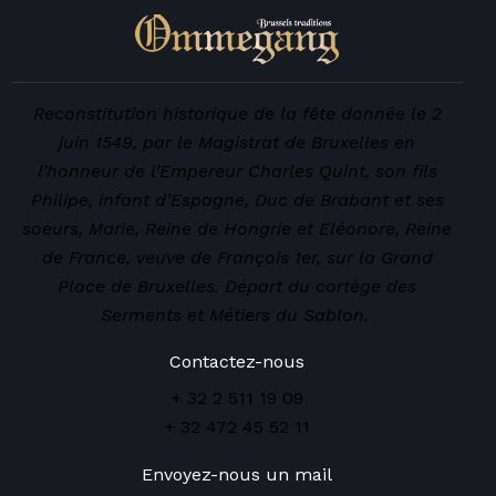
Reconstitution historique de la fête donnée le 2
juin 1549, par le Magistrat de Bruxelles en
l’honneur de l’Empereur Charles Quint, son fils
Philipe, infant d’Espagne, Duc de Brabant et ses
soeurs, Marie, Reine de Hongrie et Eléonore, Reine
de France, veuve de François 1er, sur la Grand
Place de Bruxelles. Départ du cortège des
Serments et Métiers du Sablon.
Contactez-nous
+ 32 2 511 19 09
+ 32 472 45 52 11
Envoyez-nous un mail