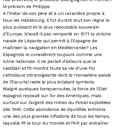
le prénom de Philippe.
bonheur des peuples que la Providence lui avait
A l’instar de son père et à un caractère propre à
confiés. A la différence des rois de France, il faisait
tous les Habsbourg, il fut durant tout son règne le
passer l’intérêt de ses sujets avant son faste
plus puissant et le plus redoutable souverain
personnel, mais – ce qui nous étonne aujourd’hui –
d’Europe. N’avait-il pas remporté en 1571 la victoire
le salut de leur âme avant leur bien-être citoyen.
navale de Lépante qui permit à l’Espagne de
Pour le «bon peuple» brabançon, il resta le symbole
maîtriser la navigation en Méditerranée? Les
d’une grandeur incomparable et d’une charmante
Espagnols le considèrent toujours comme une
bonhomie, alors que, vis-à-vis des hérétiques, il fut
icône nationale. Il ne parlait d’ailleurs que le
aussi sévère que son fils Philippe II et qu’il châtia
castillan et fit montre toute sa vie d’une Foi
impitoyablement en 1539 les révoltés gantois (Ironie
catholique intransigeante dont le monastère-palais
de l’histoire: ceux-ci voulaient redevenir français
de l’Escurial reste le plus éclatant symbole.
parce que le royaume de France était moins
Malgré quelques banqueroutes, la force de l’Etat
taxatoire…).
espagnol reposait sur l’or des Amériques, mais
Dans nos régions, il est resté avec Charlemagne le
surtout sur l’argent des mines du Potosi exploitées
souverain par excellence ainsi que celui qui
dès 1545. Cette abondance de liquidités entraîna
répandit la «culture flamande» (c’est-à-dire celles
une des plus grandes inflations de tous les temps,
des Pays-Bas) dans toute l’Europe: la peinture, la
laquelle fit le tour du monde et finit par entraîner
musique et l’art de la tapisserie s’imposèrent