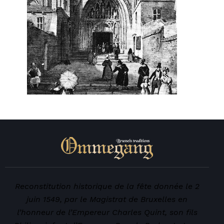
Reconstitution historique de la fête donnée le 2
juin 1549, par le Magistrat de Bruxelles en
l’honneur de l’Empereur Charles Quint, son fils