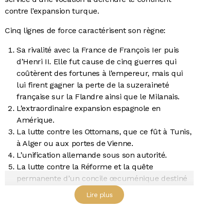
contre l’expansion turque.
Cinq lignes de force caractérisent son règne:
Sa rivalité avec la France de François Ier puis
d’Henri II. Elle fut cause de cinq guerres qui
coûtèrent des fortunes à l’empereur, mais qui
lui firent gagner la perte de la suzeraineté
française sur la Flandre ainsi que le Milanais.
L’extraordinaire expansion espagnole en
Amérique.
La lutte contre les Ottomans, que ce fût à Tunis,
à Alger ou aux portes de Vienne.
L’unification allemande sous son autorité.
La lutte contre la Réforme et la quête
permanente d’un concile œcuménique destiné
à réconcilier catholiques et protestants.
Lire plus
S’il accéda au titre transitoire de Roi des Romains en