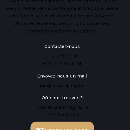
Philipe, infant d’Espagne, Duc de Brabant et ses
soeurs, Marie, Reine de Hongrie et Eléonore, Reine
de France, veuve de François 1er, sur la Grand
Place de Bruxelles. Départ du cortège des
Serments et Métiers du Sablon.
Contactez-nous
+ 32 2 511 19 09
+ 32 472 45 52 11
Envoyez-nous un mail
info@ommegang.be
Où nous trouver ?
Rue de la Montagne, 12
1000 Bruxelles
Réservez vos places