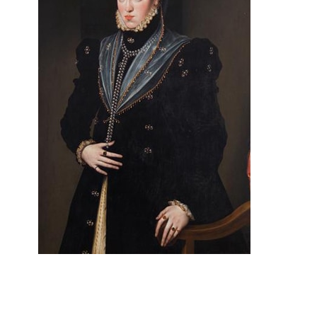
grands peintres (comme le Titien ou Antonio Moro)
lui livrèrent de nombreuses commandes qui,
ajoutées aux collections héréditaires des
Habsbourg, firent de ces châteaux de véritables
musées. On a gardé le souvenir des fêtes de Binche
données en 1547 lors de la visite de Charles Quint
dont Brantôme écrivit: Rien ne fut plus fastueux
que les fêtes de Binche.
Fatiguée par un règne épuisant, la gouvernante, qui
n’appréciait guère son neveu Philippe, trouva
opportun d’abdiquer en même temps que Charles
Quint. Plus tard, Philippe II, qui était resté en
Belgique, demanda son rappel, mais consternée par
la mort de sa sœur, Eléonore, reine de France, puis
par celle de son frère, l’Empereur, elle s’éteignit sur
le chemin du retour, un mois après la disparition de
ces êtres chers, le 18 octobre 1558.