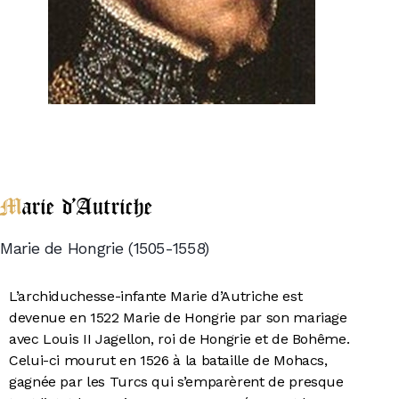
1589 le long des côtes atlantiques de l’Espagne
unifiée (42 navires perdus et 13.000 morts), puis
plus tard (1595) en Amérique du Sud.
Marie d'Autriche
Marie de Hongrie (1505-1558)
L’archiduchesse-infante Marie d’Autriche est
devenue en 1522 Marie de Hongrie par son mariage
avec Louis II Jagellon, roi de Hongrie et de Bohême.
Celui-ci mourut en 1526 à la bataille de Mohacs,
gagnée par les Turcs qui s’emparèrent de presque