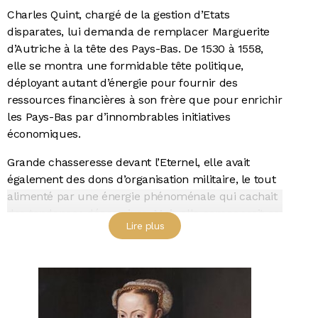
Charles Quint, chargé de la gestion d’Etats
disparates, lui demanda de remplacer Marguerite
d’Autriche à la tête des Pays-Bas. De 1530 à 1558,
elle se montra une formidable tête politique,
déployant autant d’énergie pour fournir des
ressources financières à son frère que pour enrichir
les Pays-Bas par d’innombrables initiatives
économiques.
Grande chasseresse devant l’Eternel, elle avait
également des dons d’organisation militaire, le tout
alimenté par une énergie phénoménale qui cachait
des tendances dépressives. Mais elle compensait ce
Lire plus
manque intérieur par un goût exceptionnel pour les
arts, la musique et la littérature. Son palais de
Bruxelles et celui de Binche, qu’elle fit construire
par Jacques Dubrœucq, étaient les lieux d’une
cour brillante où elle personnifiait à elle seule la
grandeur de la maison impériale. En outre, les plus