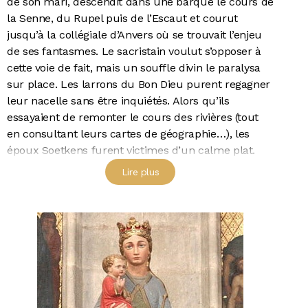
de son mari, descendit dans une barque le cours de
la Senne, du Rupel puis de l’Escaut et courut
jusqu’à la collégiale d’Anvers où se trouvait l’enjeu
de ses fantasmes. Le sacristain voulut s’opposer à
cette voie de fait, mais un souffle divin le paralysa
sur place. Les larrons du Bon Dieu purent regagner
leur nacelle sans être inquiétés. Alors qu’ils
essayaient de remonter le cours des rivières (tout
en consultant leurs cartes de géographie…), les
époux Soetkens furent victimes d’un calme plat.
Les Anversois approchaient avec des fourches.
Lire plus
Heureusement le fameux souffle divin s’empara de
l’esquif comme un feu Saint-Elme et le poussa en
grande hâte jusqu’à une prairie qui descendait du
Sablon. Les arbalétriers du Grand-Serment virent la
scène, furent touchés par tant de fluorescences
surnaturelles et par la dévotion de la voleuse qui
s’était en outre payé une musique « made in
paradise ». Inutile de dire que la « vox populi »