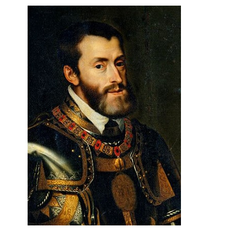
1519, Charles Quint fut couronné empereur par le
Pape à Bologne en 1530. Après sa brillante victoire
de Mühlberg en 1546 contre les princes protestants
allemands, il put régler le sort des Pays-Bas, qu’il
détacha de l’Empire, et ouvrir la voie à la
domination universelle quand il maria son fils
Philippe à Mary Tudor, reine d’Angleterre. Malgré la
trahison de son ancien allié Maurice de Saxe,
l’apogée de son règne se situe entre 1546 et 1554.
Ses dernières déconvenues, ajoutées à une santé
déplorable, le poussèrent à abdiquer de ses
nombreuses possessions en 1555 et en 1556.
On peut néanmoins penser, sans trop d’audace
historique, que le 2 juin 1549 à Bruxelles, quand il
assista au plus beau des Ommegangs, Charles
Quint put rêver à une vie accomplie malgré les
extraordinaires fatigues que lui causaient des
voyages permanents et des guerres sanglantes.