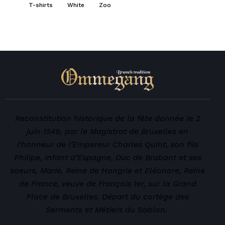
T-shirts
White
Zoo
Reconstitution historique de la fête donnée le 2
juin 1549, par le Magistrat de Bruxelles en
l’honneur de l’Empereur Charles Quint, son fils
Philipe, infant d’Espagne, Duc de Brabant et ses
soeurs, Marie, Reine de Hongrie et Eléonore, Reine
de France, veuve de François 1er, sur la Grand
Place de Bruxelles. Départ du cortège des
Serments et Métiers du Sablon.