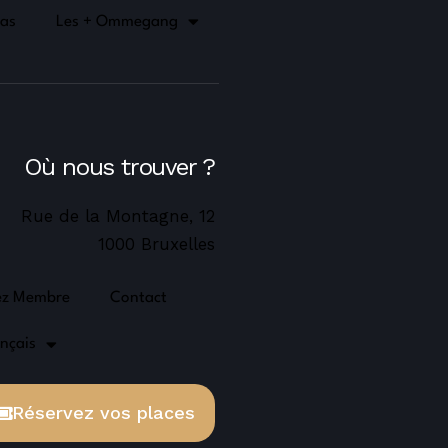
as
Les + Ommegang
Où nous trouver ?
Rue de la Montagne, 12
1000 Bruxelles
ez Membre
Contact
nçais
Réservez vos places