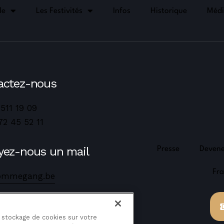
le
Les Festivités
Infos
Historique
Médi
actez-nous
 511 19 09
72 45 52 11
yez-nous un mail
Presse
Deven
Fra
ommegang.be
e stockage de cookies sur votre