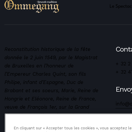
Le Spectac
Cont
Reconstitution historique de la fête
donnée le 2 juin 1549, par le Magistrat
+ 32 2
de Bruxelles en l’honneur de
+ 32 4
l’Empereur Charles Quint, son fils
Philipe, infant d’Espagne, Duc de
Envo
Brabant et ses soeurs, Marie, Reine de
Hongrie et Eléonore, Reine de France,
info@
veuve de François 1er, sur la Grand
Place de Bruxelles. Départ du cortège
des Serments et Métiers du Sablon.
En cliquant sur « Accepter tous les cookies », vous acceptez l