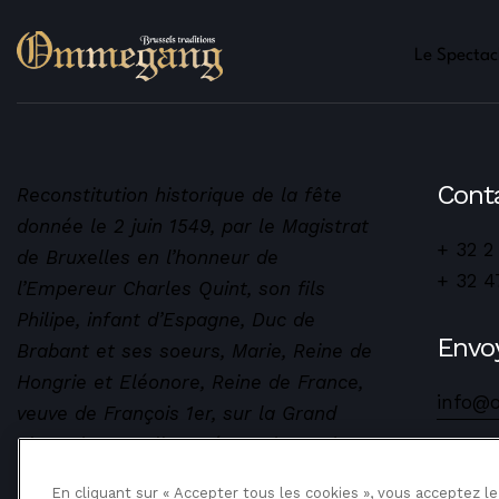
Le Spectac
Cont
Reconstitution historique de la fête
donnée le 2 juin 1549, par le Magistrat
+ 32 2
de Bruxelles en l’honneur de
+ 32 4
l’Empereur Charles Quint, son fils
Philipe, infant d’Espagne, Duc de
Envo
Brabant et ses soeurs, Marie, Reine de
Hongrie et Eléonore, Reine de France,
info@
veuve de François 1er, sur la Grand
Place de Bruxelles. Départ du cortège
des Serments et Métiers du Sablon.
En cliquant sur « Accepter tous les cookies », vous acceptez l