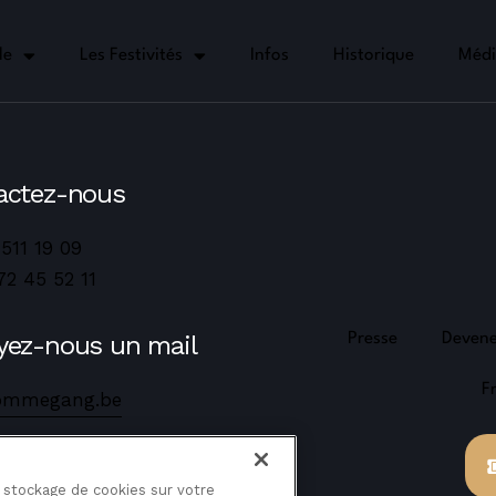
le
Les Festivités
Infos
Historique
Médi
actez-nous
 511 19 09
72 45 52 11
yez-nous un mail
Presse
Deven
F
ommegang.be
e stockage de cookies sur votre