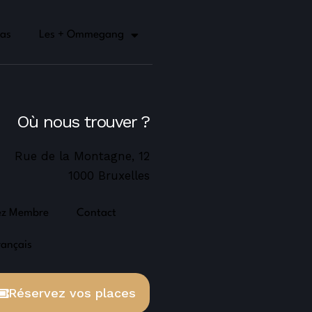
as
Les + Ommegang
Où nous trouver ?
Rue de la Montagne, 12
1000 Bruxelles
ez Membre
Contact
rançais
Réservez vos places