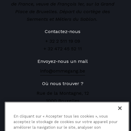
de France, veuve de François 1er, sur la Grand
Place de Bruxelles. Départ du cortège des
Serments et Métiers du Sablon.
Contactez-nous
+ 32 2 511 19 09
+ 32 472 45 52 11
Envoyez-nous un mail
info@ommegang.be
Où nous trouver ?
Rue de la Montagne, 12
1000 Bruxelles
Réservez vos places
En cliquant sur « Accepter tous les cookies », vous
acceptez le stockage de cookies sur votre appareil pour
améliorer la navigation sur le site, analyser son