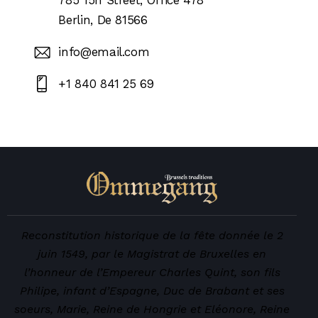
785 15h Street, Office 478
Berlin, De 81566
info@email.com
+1 840 841 25 69
Reconstitution historique de la fête donnée le 2
juin 1549, par le Magistrat de Bruxelles en
l’honneur de l’Empereur Charles Quint, son fils
Philipe, infant d’Espagne, Duc de Brabant et ses
soeurs, Marie, Reine de Hongrie et Eléonore, Reine