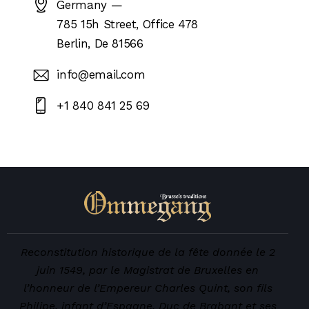
Germany —
785 15h Street, Office 478
Berlin, De 81566
info@email.com
+1 840 841 25 69
Reconstitution historique de la fête donnée le 2
juin 1549, par le Magistrat de Bruxelles en
l’honneur de l’Empereur Charles Quint, son fils
Philipe, infant d’Espagne, Duc de Brabant et ses