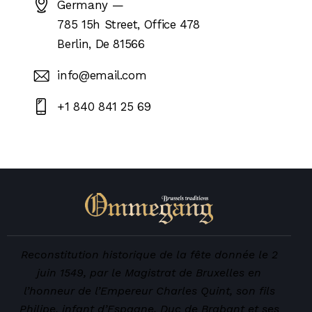
Germany —
785 15h Street, Office 478
Berlin, De 81566
info@email.com
+1 840 841 25 69
Reconstitution historique de la fête donnée le 2
juin 1549, par le Magistrat de Bruxelles en
l’honneur de l’Empereur Charles Quint, son fils
Philipe, infant d’Espagne, Duc de Brabant et ses