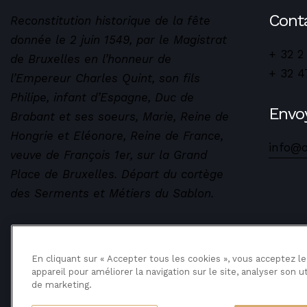
Cont
Reconstitution historique de la fête
donnée le 2 juin 1549, par le Magistrat
+ 32 2
de Bruxelles en l’honneur de
+ 32 4
l’Empereur Charles Quint, son fils
Philipe, infant d’Espagne, Duc de
Envo
Brabant et ses soeurs, Marie, Reine de
Hongrie et Eléonore, Reine de France,
info@
veuve de François 1er, sur la Grand
Place de Bruxelles. Départ du cortège
des Serments et Métiers du Sablon.
En cliquant sur « Accepter tous les cookies », vous acceptez l
appareil pour améliorer la navigation sur le site, analyser son ut
Ommmegang
Copyright ©
2025
de marketing.