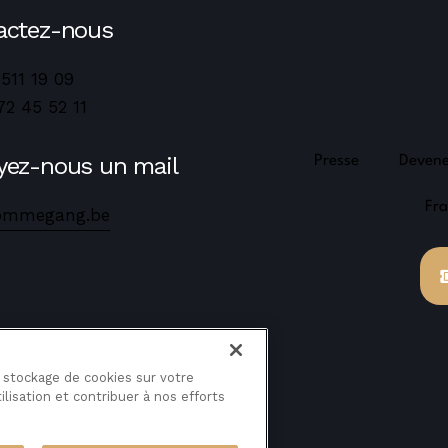
actez-nous
 511 19 09
72 45 52 11
yez-nous un mail
Presse
Deven
Fra
ommegang.be
e stockage de cookies sur votre
ilisation et contribuer à nos efforts