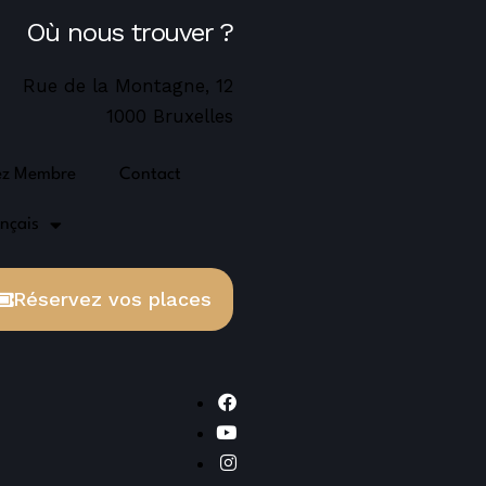
Où nous trouver ?
Rue de la Montagne, 12
1000 Bruxelles
ez Membre
Contact
nçais
Réservez vos places