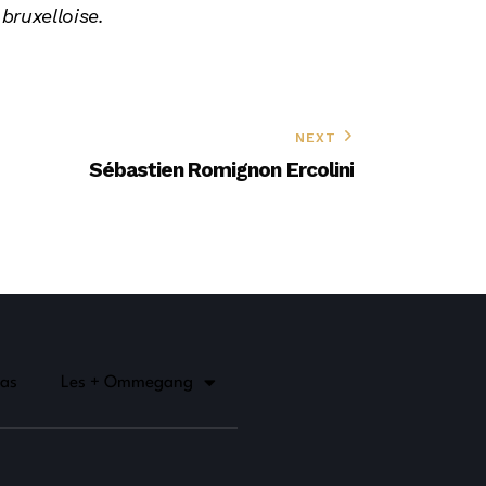
bruxelloise.
NEXT
Sébastien Romignon Ercolini
as
Les + Ommegang