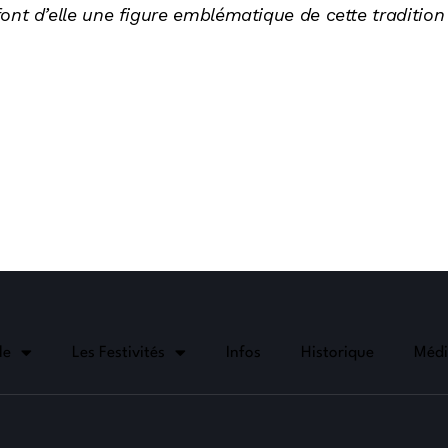
font d’elle une figure emblématique de cette tradition 
le
Les Festivités
Infos
Historique
Médi