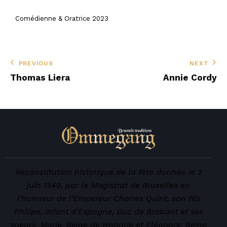
Comédienne & Oratrice 2023
PREVIOUS
NEXT
Thomas Liera
Annie Cordy
Reconstitution historique de la fête donnée le 2
juin 1549, par le Magistrat de Bruxelles en
l’honneur de l’Empereur Charles Quint, son fils
Philipe, infant d’Espagne, Duc de Brabant et ses
soeurs, Marie, Reine de Hongrie et Eléonore, Reine