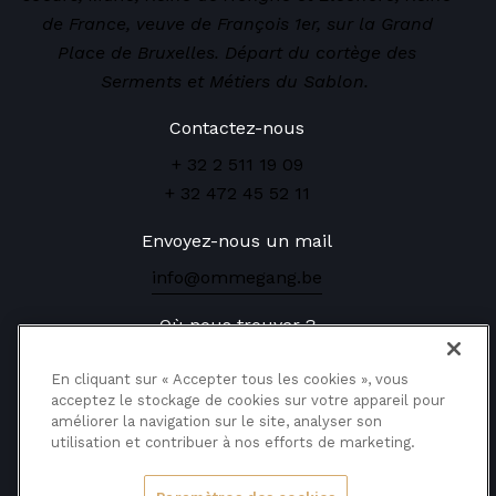
de France, veuve de François 1er, sur la Grand
Place de Bruxelles. Départ du cortège des
Serments et Métiers du Sablon.
Contactez-nous
+ 32 2 511 19 09
+ 32 472 45 52 11
Envoyez-nous un mail
info@ommegang.be
Où nous trouver ?
Rue de la Montagne, 12
En cliquant sur « Accepter tous les cookies », vous
1000 Bruxelles
acceptez le stockage de cookies sur votre appareil pour
améliorer la navigation sur le site, analyser son
utilisation et contribuer à nos efforts de marketing.
Réservez vos places