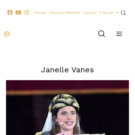
Presse
Devenez Membre
Contact
Français
LES ORATEURS
LES PERSONNALITÉS
Janelle Vanes