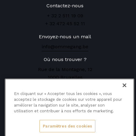
Contactez-nous
+ 32 2 511 19 09
+ 32 472 45 52 11
Envoyez-nous un mail
info@ommegang.be
Où nous trouver ?
Rue de la Montagne, 12
1000 Bruxelles
Réservez vos places
En cliquant sur « Accepter tous les cookies », vous
acceptez le stockage de cookies sur votre appareil pour
améliorer la navigation sur le site, analyser son
utilisation et contribuer à nos efforts de marketing.
Ommmegang
Copyright ©
2025
Paramètres des cookies