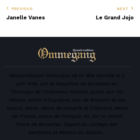
PREVIOUS
NEXT
Janelle Vanes
Le Grand Jojo
Reconstitution historique de la fête donnée le 2
juin 1549, par le Magistrat de Bruxelles en
l’honneur de l’Empereur Charles Quint, son fils
Philipe, infant d’Espagne, Duc de Brabant et ses
soeurs, Marie, Reine de Hongrie et Eléonore, Reine
de France, veuve de François 1er, sur la Grand
Place de Bruxelles. Départ du cortège des
Serments et Métiers du Sablon.