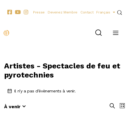
Presse
Devenez Membre
Contact
Français
Artistes - Spectacles de feu et
pyrotechnies
Il n’y a pas d’évènements à venir.
R
N
R
À venir
L
e
S
a
e
i
c
é
v
s
c
h
t
l
i
h
e
e