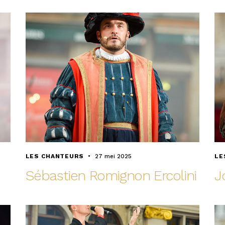
LES CHANTEURS
27 mei 2025
LE
Sébastien Romignon Ercolini
J