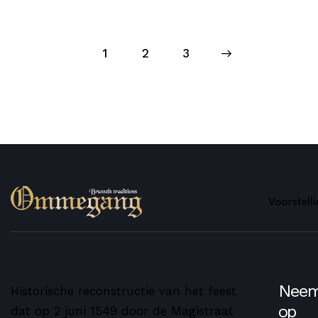
1
2
>
3
Voorstell
Neem
Historische reconstructie van het feest
op
dat op 2 juni 1549 door de Magistraat