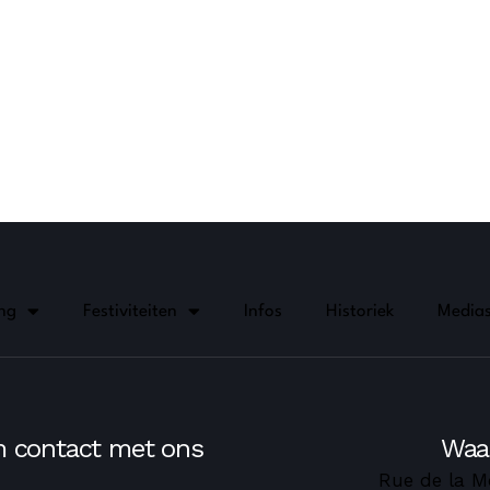
ing
Festiviteiten
Infos
Historiek
Media
 contact met ons
Waa
Rue de la M