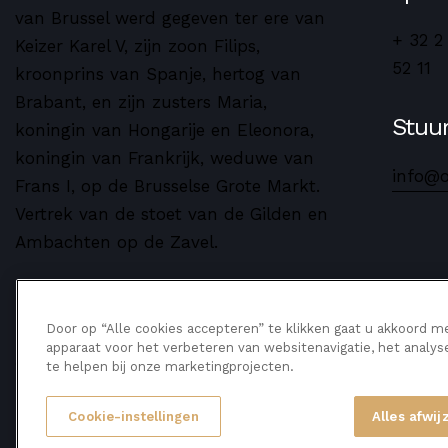
van Brussel werd gegeven ter ere van
+ 32 2
Keizer Karel V, zijn zoon Filips,
52 11
kroonprins van Spanje, hertog van
Brabant, en zijn zusters Maria,
Stuur
koningin van Hongarije en Eleonora,
koningin van Frankrijk, weduwe van
info@
Frans I, op de Brusselse Grote Markt.
Vertrek van de stoet van de Gilden en
Ambachten op de Zavel.
Door op “Alle cookies accepteren” te klikken gaat u akkoord m
apparaat voor het verbeteren van websitenavigatie, het analy
Ommmegang
Copyright ©
2025
te helpen bij onze marketingprojecten.
Cookie-instellingen
Alles afwij