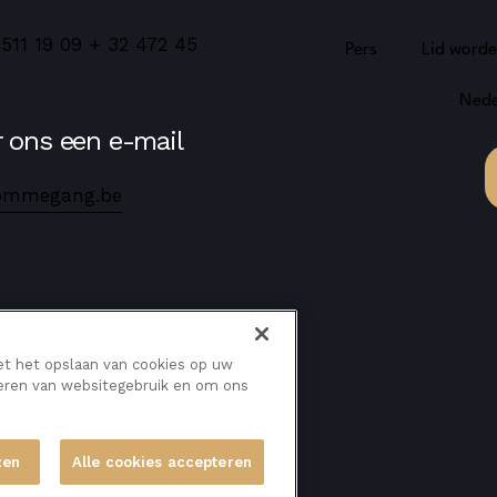
 511 19 09
+ 32 472 45
Pers
Lid word
Nede
 ons een e-mail
ommegang.be
et het opslaan van cookies op uw
seren van websitegebruik en om ons
zen
Alle cookies accepteren