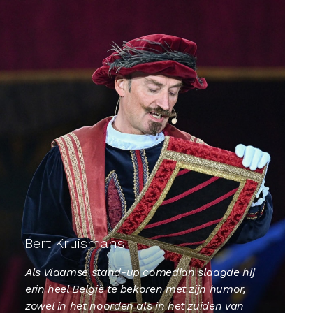
Bert Kruismans
Als Vlaamse stand-up comedian slaagde hij
erin heel België te bekoren met zijn humor,
zowel in het noorden als in het zuiden van