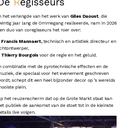
De
Regisseurs
n het verlengde van het werk van
Giles Daoust
, die
wintig jaar lang de Ommegang realiseerde, nam in 2026
en duo van coregisseurs het roer over:
–
Francis Mannaert,
technisch en artistiek directeur en
ichtontwerper,
–
Thierry Bourgois
voor de regie en het geluid.
n combinatie met de pyrotechnische effecten en de
uziek, die speciaal voor het evenement geschreven
ordt, schept dit een heel bijzonder decor op ’s werelds
ooiste plein.
p het reuzenscherm dat op de Grote Markt staat kan
et publiek de aankomst van de stoet tot in de kleinste
etails live volgen.