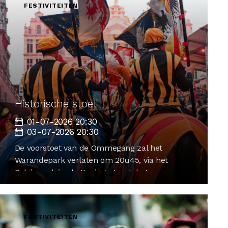
FESTIVITEITEN
Historische stoet
01-07-2026 20:30
03-07-2026 20:30
De voorstoet van de Ommegang zal het
Warandepark verlaten om 20u45, via het
Paleizenplein, de Koningsstraat, het
Koningsplein, de Regentschapsstraat en de
Bodenbroekstraat, om aan te sluiten bij de
kruisboogschutters, boogschutters en
FESTIVITEITEN
schermers op de Zavel. 20u25 aankomst van