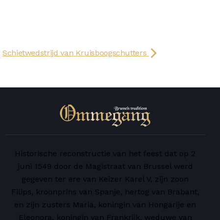
Schietwedstrijd van Kruisboogschutters
Historische reconstructie van het feest dat op 2
juni 1549 door de Magistraat van Brussel werd
gegeven ter ere van Keizer Karel V, zijn zoon
Filips, kroonprins van Spanje, hertog van Brabant,
en zijn zusters Maria, koningin van Hongarije en
Eleonora, koningin van Frankrijk, weduwe van