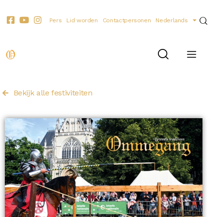
Pers
Lid worden
Contactpersonen
Nederlands
Bekijk alle festiviteiten