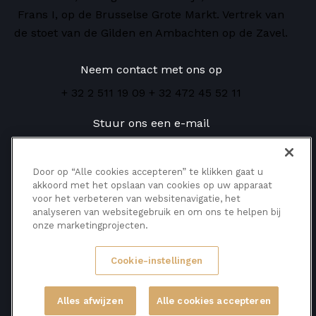
Frans I, op de Brusselse Grote Markt. Vertrek van
de stoet van de Gilden en Ambachten op de Zavel.
Neem contact met ons op
+ 32 2 511 19 09
+ 32 472 45 52 11
Stuur ons een e-mail
info@ommegang.be
Door op “Alle cookies accepteren” te klikken gaat u
Waar kunt u ons vinden?
akkoord met het opslaan van cookies op uw apparaat
Rue de la Montagne, 12 1000 Bruxelles
voor het verbeteren van websitenavigatie, het
analyseren van websitegebruik en om ons te helpen bij
onze marketingprojecten.
Tickets reserveren
Cookie-instellingen
Ommmegang
Copyright ©
2025
Alles afwijzen
Alle cookies accepteren