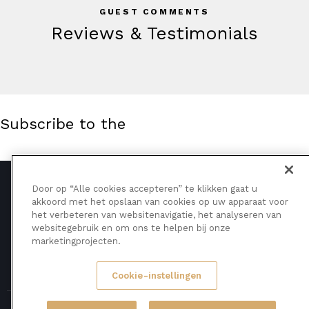
GUEST COMMENTS
Reviews & Testimonials
Subscribe to the
Door op “Alle cookies accepteren” te klikken gaat u
akkoord met het opslaan van cookies op uw apparaat voor
het verbeteren van websitenavigatie, het analyseren van
Home
Festiviteiten
Contactpersonen
websitegebruik en om ons te helpen bij onze
marketingprojecten.
Cookie-instellingen
AncoraThemes
© 2026. All Rights Reserved.