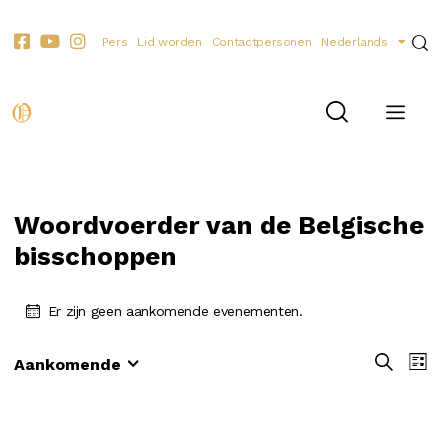
Pers
Lid worden
Contactpersonen
Nederlands
Woordvoerder van de Belgische
bisschoppen
Er zijn geen aankomende evenementen.
E
E
Z
Aankomende
L
o
S
v
v
i
e
e
e
j
e
k
s
l
n
n
e
t