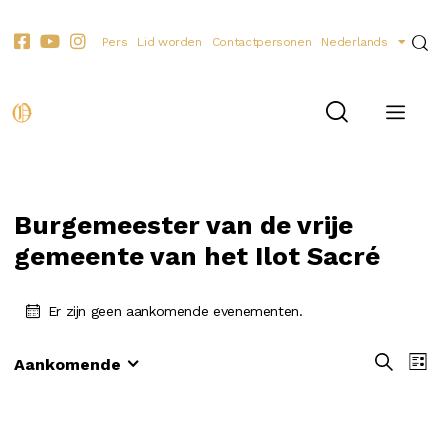
Pers
Lid worden
Contactpersonen
Nederlands
Burgemeester van de vrije
gemeente van het Ilot Sacré
Er zijn geen aankomende evenementen.
E
E
Z
Aankomende
L
o
S
v
v
i
e
e
e
j
e
k
s
l
n
n
e
t