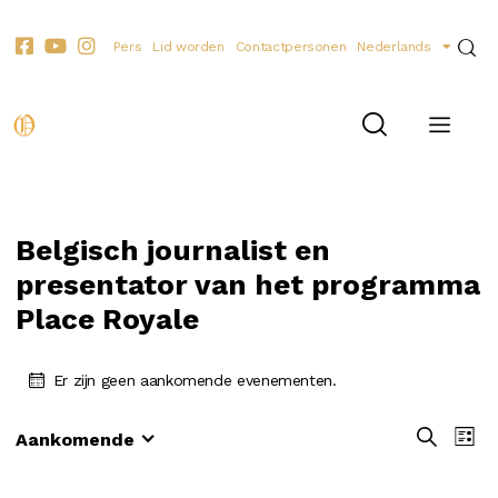
Pers
Lid worden
Contactpersonen
Nederlands
Belgisch journalist en
presentator van het programma
Place Royale
Er zijn geen aankomende evenementen.
E
E
Z
Aankomende
L
o
S
v
v
i
e
e
e
j
e