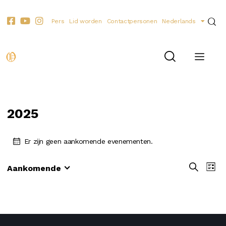
Pers
Lid worden
Contactpersonen
Nederlands
2025
Er zijn geen aankomende evenementen.
E
E
Z
Aankomende
L
o
S
v
v
i
e
e
e
j
e
k
s
l
n
n
e
t
e
e
n
e
c