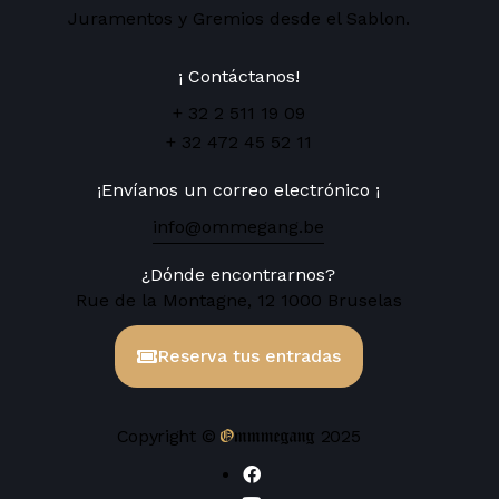
Juramentos y Gremios desde el Sablon.
¡ Contáctanos!
+ 32 2 511 19 09
+ 32 472 45 52 11
¡Envíanos un correo electrónico ¡
info@ommegang.be
¿Dónde encontrarnos?
Rue de la Montagne, 12 1000 Bruselas
Reserva tus entradas
Ommmegang
Copyright ©
2025