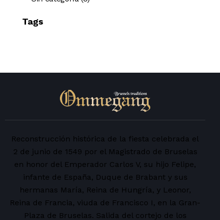
Tags
Reconstrucción histórica de la fiesta celebrada el
2 de junio de 1549 por el Magistrado de Bruselas
en honor del Emperador Carlos V, su hijo Felipe,
infante de España, Duque de Brabant y sus
hermanas María, Reina de Hungría, y Leonor,
Reina de Francia, viuda de Francisco I, en la Gran-
Plaza de Bruselas. Salida del cortejo de los