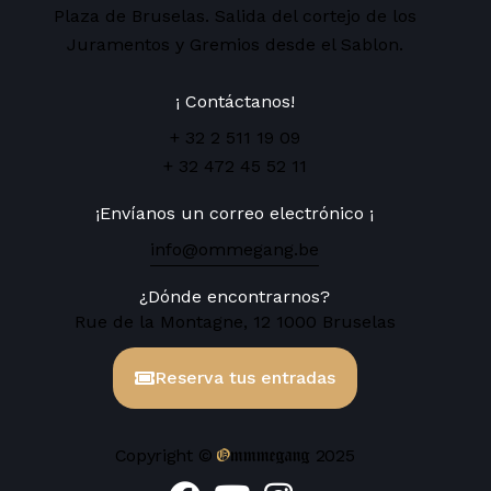
Plaza de Bruselas. Salida del cortejo de los
Juramentos y Gremios desde el Sablon.
¡ Contáctanos!
+ 32 2 511 19 09
+ 32 472 45 52 11
¡Envíanos un correo electrónico ¡
info@ommegang.be
¿Dónde encontrarnos?
Rue de la Montagne, 12 1000 Bruselas
Reserva tus entradas
Ommmegang
Copyright ©
2025