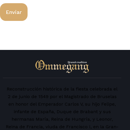
Enviar
Reconstrucción histórica de la fiesta celebrada el
2 de junio de 1549 por el Magistrado de Bruselas
en honor del Emperador Carlos V, su hijo Felipe,
infante de España, Duque de Brabant y sus
hermanas María, Reina de Hungría, y Leonor,
Reina de Francia, viuda de Francisco I, en la Gran-