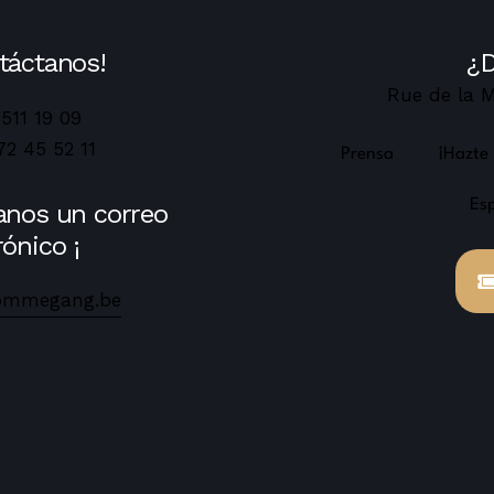
táctanos!
¿D
Rue de la M
 511 19 09
72 45 52 11
Prensa
¡Hazte
Es
anos un correo
rónico ¡
ommegang.be