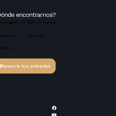
ónde encontrarnos?
ontagne, 12 1000 Bruselas
 miembro!
Contacto
pañol
Reserva tus entradas