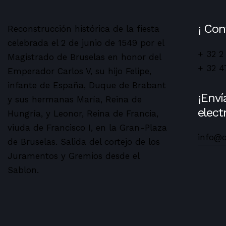
¡ Con
Reconstrucción histórica de la fiesta
celebrada el 2 de junio de 1549 por el
+ 32 2
Magistrado de Bruselas en honor del
+ 32 4
Emperador Carlos V, su hijo Felipe,
infante de España, Duque de Brabant
¡Enví
y sus hermanas María, Reina de
elect
Hungría, y Leonor, Reina de Francia,
viuda de Francisco I, en la Gran-Plaza
info@
de Bruselas. Salida del cortejo de los
Juramentos y Gremios desde el
Sablon.