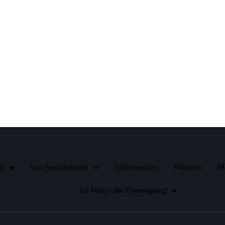
lo
Las Festividades
Información
Historia
M
Lo Mejor del Ommegang