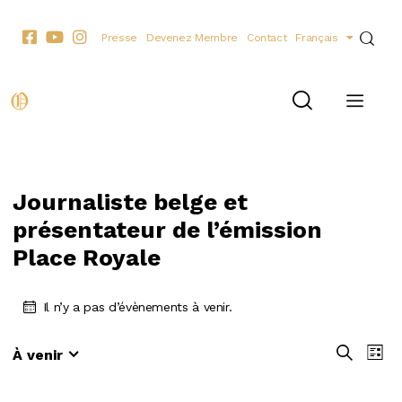
Presse
Devenez Membre
Contact
Français
Journaliste belge et
présentateur de l’émission
Place Royale
Il n’y a pas d’évènements à venir.
R
N
R
À venir
L
e
S
a
e
i
c
é
v
s
c