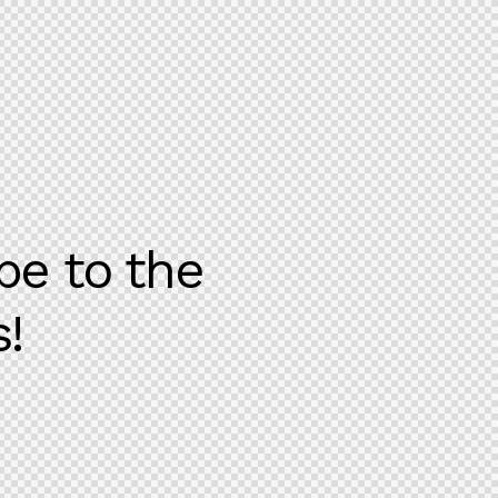
be to the
!